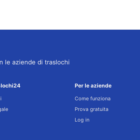
 le aziende di traslochi
slochi24
Per le aziende
i
Come funziona
gale
Prova gratuita
Log in