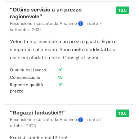
“
Ottimo servizio a un prezzo
10.0
ragionevole
”
Recensione rilasciata da Anonimo
in data
7
?
settembre 2024
Velocità e precisione a un prezzo giusto. E pure
simpatici e alla mano. Sono molto soddisfatto di
essermi affidato a loro. Consigliatissimi
Qualità del lavoro
10
Comunicazione
10
Rapporto qualità-
10
prezzo
“
Ragazzi fantastici!!!
”
10.0
Recensione rilasciata da Anonimo
in data
2
?
ottobre 2023
Precisi rapidi e puliti! Top!