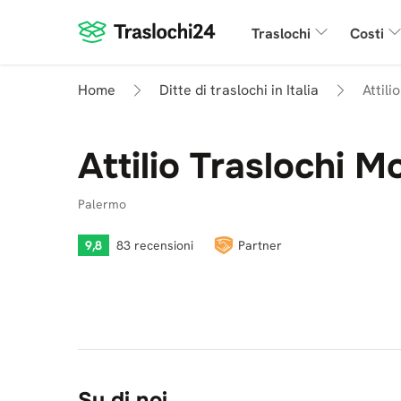
Traslochi
Costi
Home
Ditte di traslochi in Italia
Attili
Attilio Traslochi M
Palermo
9,8
83 recensioni
Partner
Su di noi