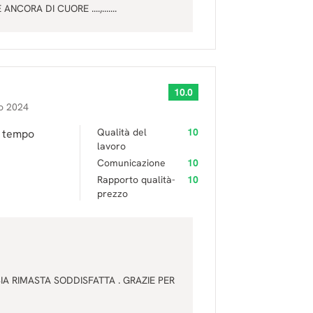
CORA DI CUORE ....,.......
10.0
o 2024
Qualità del
10
l tempo
lavoro
Comunicazione
10
Rapporto qualità-
10
prezzo
A RIMASTA SODDISFATTA . GRAZIE PER