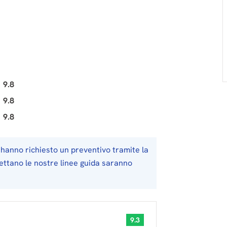
9.8
9.8
9.8
hanno richiesto un preventivo tramite la
pettano le nostre linee guida saranno
9.3