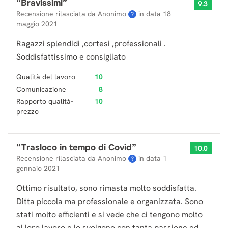
“
Bravissimi
”
9.3
Recensione rilasciata da Anonimo
in data
18
?
maggio 2021
Ragazzi splendidi ,cortesi ,professionali .
Soddisfattissimo e consigliato
Qualità del lavoro
10
Comunicazione
8
Rapporto qualità-
10
prezzo
“
Trasloco in tempo di Covid
”
10.0
Recensione rilasciata da Anonimo
in data
1
?
gennaio 2021
Ottimo risultato, sono rimasta molto soddisfatta.
Ditta piccola ma professionale e organizzata. Sono
stati molto efficienti e si vede che ci tengono molto
al loro lavoro e lo svolgono con tanta passione ed