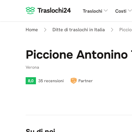
Traslochi
Costi
Home
Ditte di traslochi in Italia
Picci
Piccione Antonino 
Verona
8,0
35 recensioni
Partner
Su di noi