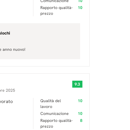
Comunicazione
10
Rapporto qualità-
10
prezzo
slochi
ce anno nuovo!
9.3
bre 2025
Qualità del
10
vorato
lavoro
Comunicazione
10
Rapporto qualità-
8
prezzo