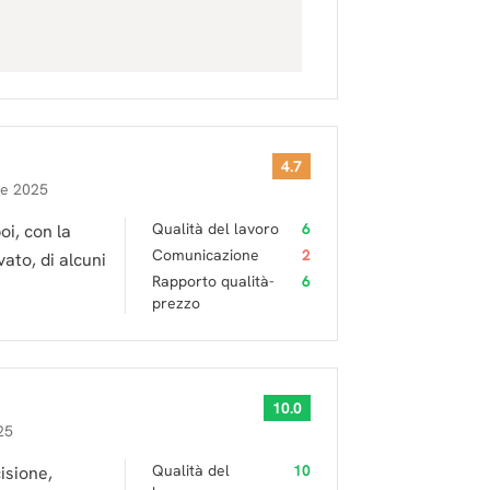
4.7
re 2025
Qualità del lavoro
6
oi, con la
Comunicazione
2
ato, di alcuni
Rapporto qualità-
6
prezzo
10.0
25
Qualità del
10
isione,