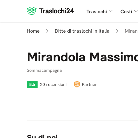
Traslochi
Costi
Home
Ditte di traslochi in Italia
Miran
Mirandola Massim
Sommacampagna
8,6
20 recensioni
Partner
Su di noi