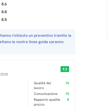
8.6
8.8
8.5
hanno richiesto un preventivo tramite la
pettano le nostre linee guida saranno
9.3
 2025
Qualità del
10
lavoro
Comunicazione
10
Rapporto qualità-
8
prezzo