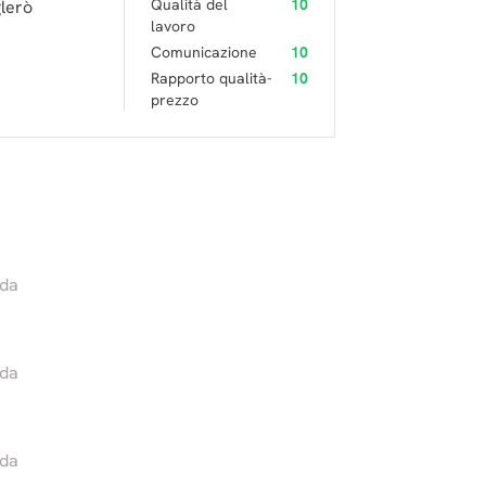
Qualità del
10
glerò
lavoro
Comunicazione
10
Rapporto qualità-
10
prezzo
nda
nda
nda