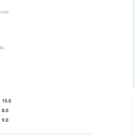
enda
da.
10.0
8.0
9.0