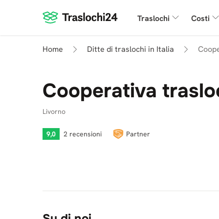
Traslochi
Costi
Home
Ditte di traslochi in Italia
Cooper
Cooperativa trasloc
Livorno
9,0
2 recensioni
Partner
Su di noi