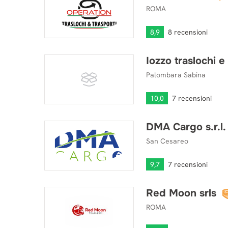
ROMA
8,9
8 recensioni
Iozzo traslochi e 
Iozzo traslochi e trasporti srl
Palombara Sabina
10,0
7 recensioni
DMA Cargo s.r.l.
DMA Cargo s.r.l.
San Cesareo
9,7
7 recensioni
Red Moon srls
Red Moon srls
ROMA