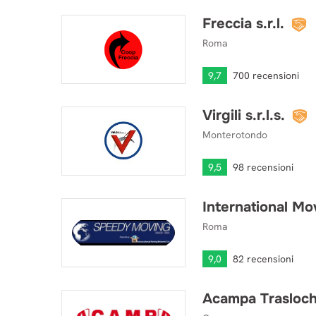
Freccia s.r.l.
Freccia s.r.l.
Roma
9,7
700 recensioni
Virgili s.r.l.s.
Virgili s.r.l.s.
Monterotondo
9,5
98 recensioni
International Mo
International Moving Network srl
Roma
9,0
82 recensioni
Acampa Trasloch
Acampa Traslochi