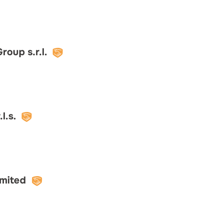
roup s.r.l.
l.s.
imited