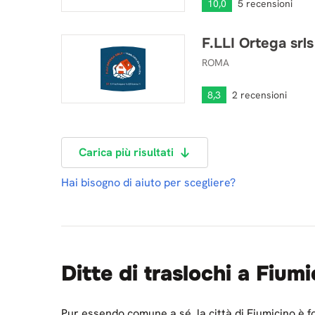
10,0
5 recensioni
F.LLI Ortega srls
F.LLI Ortega srls
ROMA
8,3
2 recensioni
Carica più risultati
Hai bisogno di aiuto per scegliere?
Ditte di traslochi a Fiumi
Pur essendo comune a sé, la città di Fiumicino è 