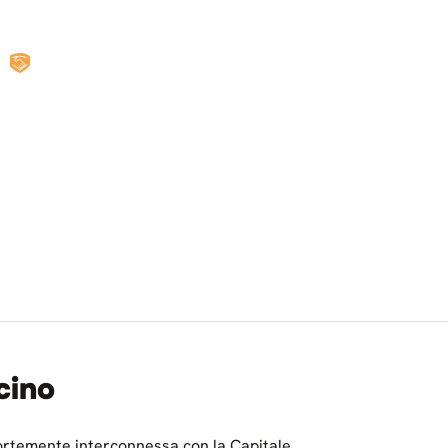
cino
fortemente interconnessa con la Capitale.