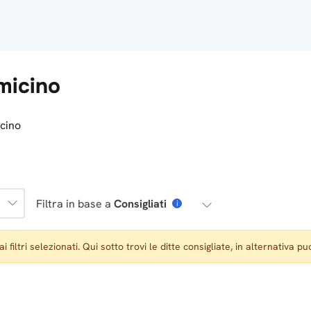
umicino
icino
Filtra in base a
Consigliati
i
iltri selezionati. Qui sotto trovi le ditte consigliate, in alternativa puoi