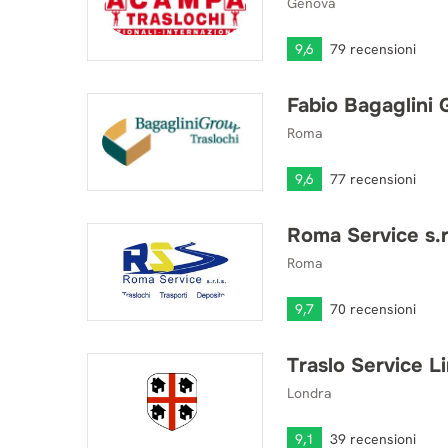
Genova
9,6
79 recensioni
Fabio Bagaglini G
Fabio Bagaglini Group s.r.l.
Roma
9,6
77 recensioni
Roma Service s.r.
Roma Service s.r.l.s.
Roma
9,7
70 recensioni
Traslo Service L
Traslo Service Limited
Londra
9,1
39 recensioni