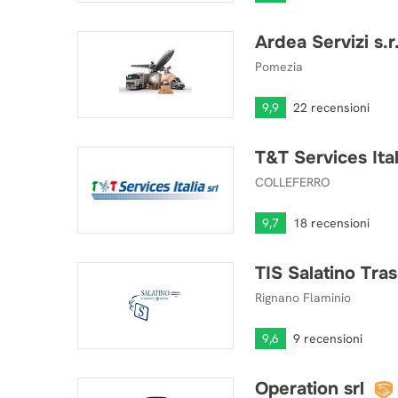
Ardea Servizi s.r.
Ardea Servizi s.r.l.
Pomezia
9,9
22 recensioni
T&T Services Ital
T&T Services Italia srl
COLLEFERRO
9,7
18 recensioni
TIS Salatino Tras
TIS Salatino Traslochi
Rignano Flaminio
9,6
9 recensioni
Operation srl
Operation srl