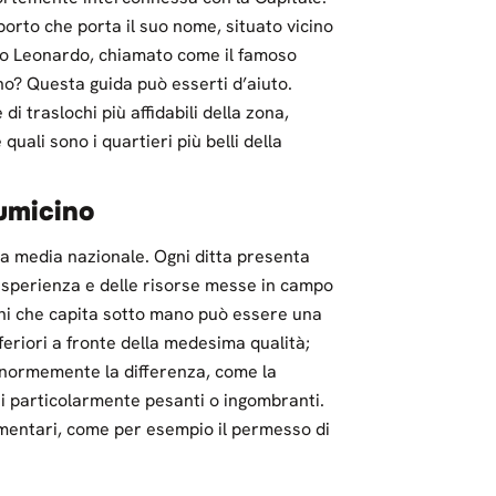
orto che porta il suo nome, situato vicino
rco Leonardo, chiamato come il famoso
no? Questa guida può esserti d’aiuto.
di traslochi più affidabili della zona,
uali sono i quartieri più belli della
iumicino
 la media nazionale. Ogni ditta presenta
ll’esperienza e delle risorse messe in campo
lochi che capita sotto mano può essere una
feriori a fronte della medesima qualità;
 enormemente la differenza, come la
i particolarmente pesanti o ingombranti.
lementari, come per esempio il permesso di