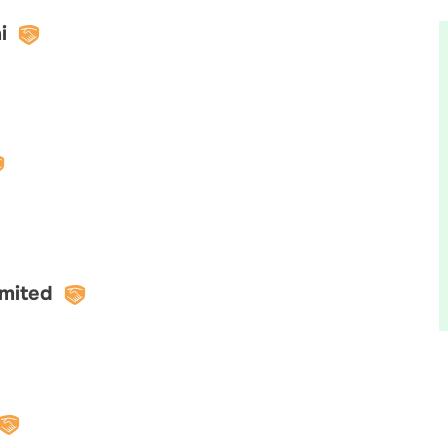
i
imited