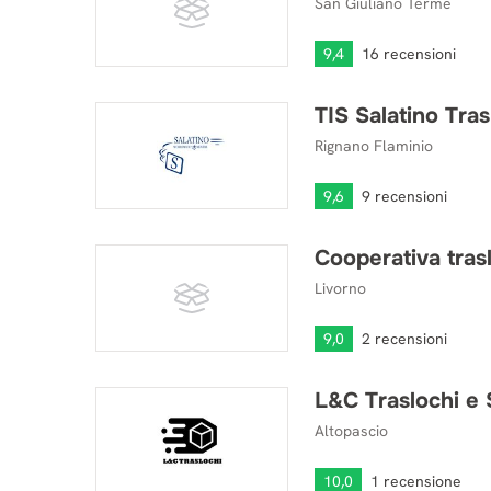
San Giuliano Terme
9,4
16 recensioni
TIS Salatino Tras
TIS Salatino Traslochi
Rignano Flaminio
9,6
9 recensioni
Cooperativa trasl
Cooperativa traslochi e servizi livorno
Livorno
9,0
2 recensioni
L&C Traslochi e 
L&C Traslochi e Servizi
Altopascio
10,0
1 recensione