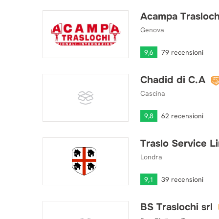
Acampa Trasloch
Acampa Traslochi
Genova
9,6
79 recensioni
Chadid di C.A
Chadid di C.A
Cascina
9,8
62 recensioni
Traslo Service L
Traslo Service Limited
Londra
9,1
39 recensioni
BS Traslochi srl
BS Traslochi srl