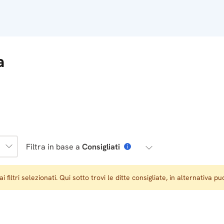
a
Filtra in base a
Consigliati
i
iltri selezionati. Qui sotto trovi le ditte consigliate, in alternativa puoi