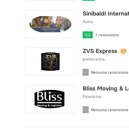
Sinibaldi Intern
Sinibaldi International Moving
Roma
9,3
1 recensione
ZVS Express
ZVS Express
ponteranica
-
Nessuna recensione
Bliss Moving & Log
Bliss Moving & Logistics s.r.l.
Palestrina
-
Nessuna recensione