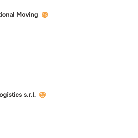
ational Moving
istics s.r.l.